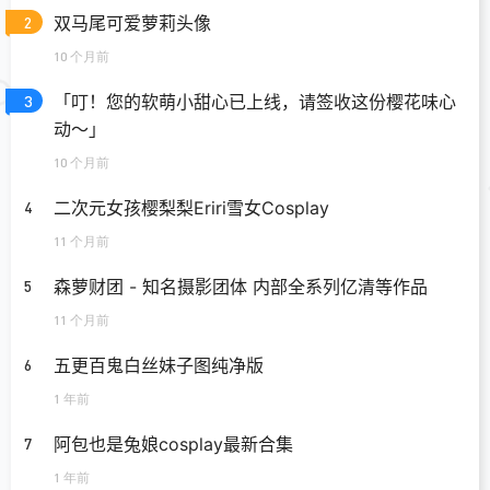
双马尾可爱萝莉头像
2
10 个月前
「叮！您的软萌小甜心已上线，请签收这份樱花味心
3
动～」
10 个月前
二次元女孩樱梨梨Eriri雪女Cosplay
4
11 个月前
森萝财团 - 知名摄影团体 内部全系列亿清等作品
5
11 个月前
五更百鬼白丝妹子图纯净版
6
1 年前
阿包也是兔娘cosplay最新合集
7
1 年前