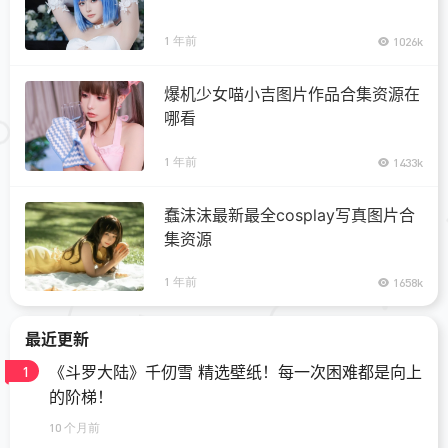
1 年前
1026k
爆机少女喵小吉图片作品合集资源在
哪看
1 年前
1433k
蠢沫沫最新最全cosplay写真图片合
集资源
1 年前
1658k
最近更新
《斗罗大陆》千仞雪 精选壁纸！每一次困难都是向上
1
的阶梯！
10 个月前