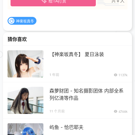
共 0 人
给TA打赏
神楽坂真冬
猜你喜欢
【神楽坂真冬】 夏日泳装
1 年前
1137k
森萝财团 - 知名摄影团体 内部全系
列亿清等作品
11 个月前
4766k
屿鱼 - 恰巴耶夫