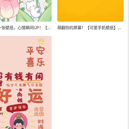
一张壁纸，心情瞬间UP！【可
萌翻你的屏幕！【可爱手机壁纸】最
壁纸】治愈你的每一天！
新系列上线，快来领取你的专属二次
元！