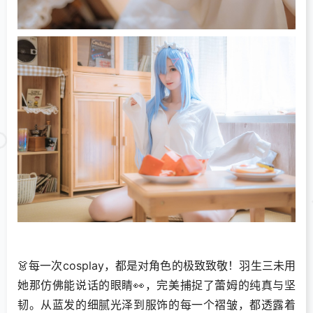
👗每一次cosplay，都是对角色的极致致敬！羽生三未用
她那仿佛能说话的眼睛👀，完美捕捉了蕾姆的纯真与坚
韧。从蓝发的细腻光泽到服饰的每一个褶皱，都透露着