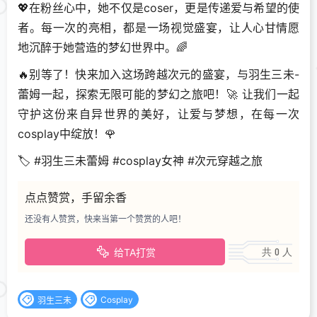
💖在粉丝心中，她不仅是coser，更是传递爱与希望的使
者。每一次的亮相，都是一场视觉盛宴，让人心甘情愿
地沉醉于她营造的梦幻世界中。🌈
🔥别等了！快来加入这场跨越次元的盛宴，与羽生三未-
蕾姆一起，探索无限可能的梦幻之旅吧！🚀 让我们一起
守护这份来自异世界的美好，让爱与梦想，在每一次
cosplay中绽放！🌹
🏷️ #
羽生三未
蕾姆 #
cosplay
女神 #次元穿越之旅
点点赞赏，手留余香
还没有人赞赏，快来当第一个赞赏的人吧！
共 0 人
给TA打赏
Cosplay
羽生三未