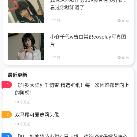
看过你就知道了
1 年前
816k
小仓千代w告白常识cosplay写真图
片
1 年前
819k
最近更新
《斗罗大陆》千仞雪 精选壁纸！每一次困难都是向上
1
的阶梯！
10 个月前
双马尾可爱萝莉头像
2
10 个月前
「叮！您的软萌小甜心已上线，请签收这份樱花味心
3