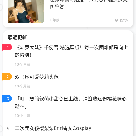
图鉴赏
1 年前
1579k
最近更新
《斗罗大陆》千仞雪 精选壁纸！每一次困难都是向上
1
的阶梯！
10 个月前
双马尾可爱萝莉头像
2
10 个月前
「叮！您的软萌小甜心已上线，请签收这份樱花味心
3
动～」
10 个月前
二次元女孩樱梨梨Eriri雪女Cosplay
4