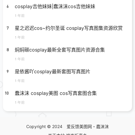
cosplay吉他妹妹|蠢沫沫cos吉他妹妹
6
1 年前
星之迟迟cos~约尔圣诞 cosplay写真图集资源欣赏
7
1 年前
焖焖碳cosplay最新全套写真图片资源合集
8
1 年前
是依酱吖cosplay最新套图写真图片
9
1 年前
蠢沫沫 cosplay美图 cos写真套图合集
10
1 年前
Copyright © 2024
爱反馈美图网
・
蠢沫沫