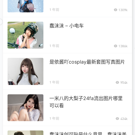
1 年前
1309k
蠢沫沫 – 小电车
1 年前
1386k
是依酱吖cosplay最新套图写真图片
1 年前
954k
一米八的大梨子24fa流出图片哪里
可以看
1 年前
434k
蠢沫沫创可贴是什么意思，蠢沫沫美