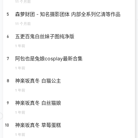
11 个月前
森萝财团 - 知名摄影团体 内部全系列亿清等作品
5
11 个月前
五更百鬼白丝妹子图纯净版
6
1 年前
阿包也是兔娘cosplay最新合集
7
1 年前
神楽坂真冬 白猫公主
8
1 年前
神楽坂真冬 白丝猫娘
9
1 年前
神楽坂真冬 草莓蛋糕
10
1 年前