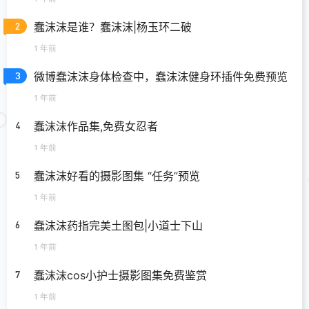
蠢沫沫是谁？蠢沫沫|杨玉环二破
2
1 年前
微博蠢沫沫身体检查中，蠢沫沫健身环插件免费预览
3
1 年前
蠢沫沫作品集,免费女忍者
4
1 年前
蠢沫沫好看的摄影图集 “任务”预览
5
1 年前
蠢沫沫药指完美土图包|小道士下山
6
1 年前
蠢沫沫cos小护士摄影图集免费鉴赏
7
1 年前